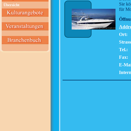
Sie kö
Übersicht
für Mo
Öffnu
Addre
Ort:
Strass
Tel.:
Fax:
E-Mai
Intern