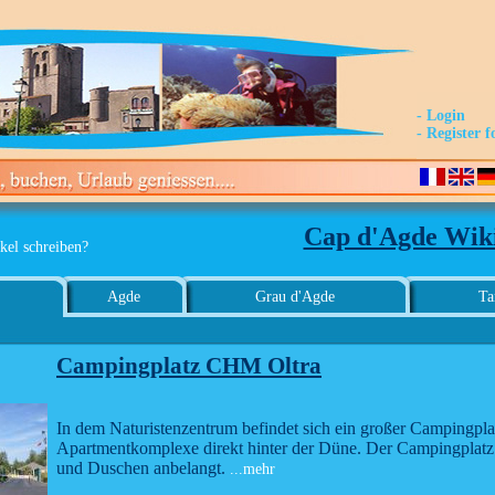
- Login
- Register f
Cap d'Agde Wik
kel schreiben?
Agde
Grau d'Agde
Ta
Campingplatz CHM Oltra
In dem Naturistenzentrum befindet sich ein großer Campingplatz
Apartmentkomplexe direkt hinter der Düne. Der Campingplatz is
und Duschen anbelangt.
...mehr