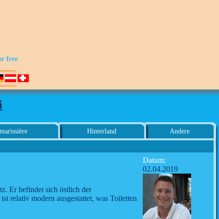
or free
i
marissière
Hinterland
Andere
Datum:
02.04.2019
. Er befindet sich östlich der
t relativ modern ausgestattet, was Toiletten