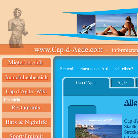
Sie wollen einen neuen Artikel schreiben?
Cap d'Agde
Agde
Übersicht
All
Cap d'
Stadtte
Streck
60 Km 