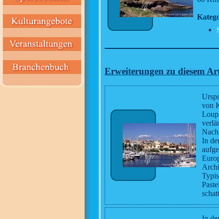
Katego
Erweiterungen zu diesem Art
Urspr
von K
Loup 
verlä
Nach 
In de
aufge
Europ
Archi
Typis
Paste
schat
In de