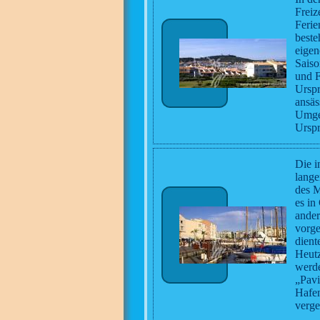
Freiz
Ferie
beste
eigen
Saiso
und F
Urspr
ansäs
Umgeb
Urspr
Die i
lange
des M
es in
ander
vorge
dient
Heutz
werde
„Pavi
Hafen
verg